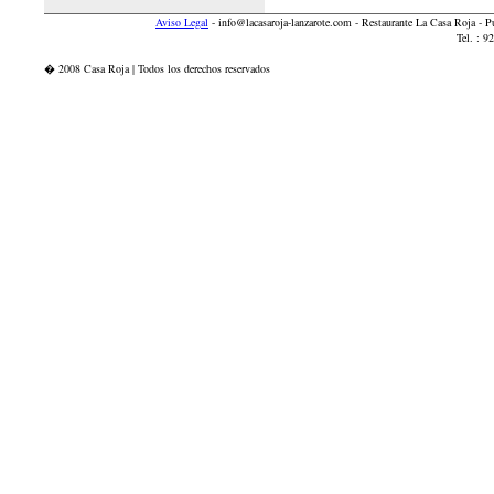
Aviso Legal
-
info@lacasaroja-lanzarote.com
- Restaurante La Casa Roja - 
Tel. : 
� 2008 Casa Roja | Todos los derechos reservados